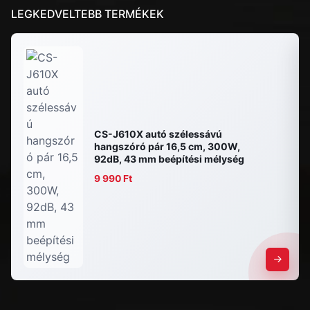
LEGKEDVELTEBB TERMÉKEK
CS-J610X autó szélessávú
hangszóró pár 16,5 cm, 300W,
92dB, 43 mm beépítési mélység
9 990 Ft