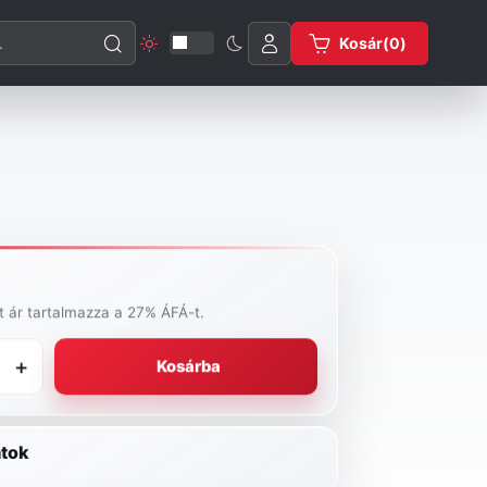
esése
Kosár(
0
)
tt ár tartalmazza a 27% ÁFÁ-t.
+
Kosárba
tok