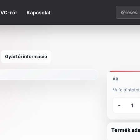
Termék ker
JVC-ről
Kapcsolat
Gyártói információ
ÁR
*A feltüntete
-
Termék ada