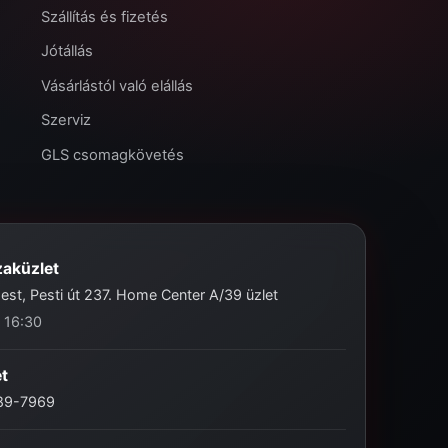
Szállítás és fizetés
Jótállás
Vásárlástól való elállás
Szerviz
GLS csomagkövetés
zaküzlet
st, Pesti út 237. Home Center A/39 üzlet
- 16:30
et
989-7969