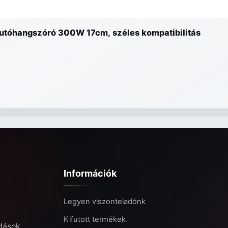
utóhangszóró 300W 17cm, széles kompatibilitás
Információk
Legyen viszonteladónk
Kifutott termékek
ldások