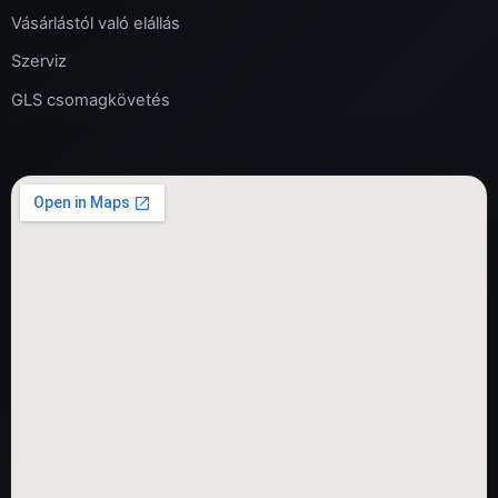
Vásárlástól való elállás
Szerviz
GLS csomagkövetés