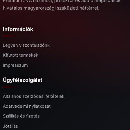
Prémium JVC házimozi, projektor és audio megoldások
hivatalos magyarországi szaküzleti háttérrel.
Információk
Legyen viszonteladónk
Kifutott termékek
Impresszum
Ügyfélszolgálat
Általános szerződési feltételek
Adatvédelmi nyilatkozat
Szállítás és fizetés
Jótállás