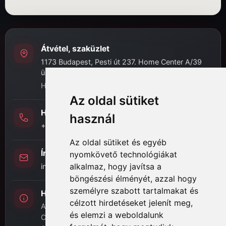
Átvétel, szaküzlet
1173 Budapest, Pesti út 237. Home Center A/39
üzlet
H-P: 8:00 - 16:30
Az oldal sütiket
Hívj minket
használ
+36 (20) 989-7969
Az oldal sütiket és egyéb
Írj nekünk
nyomkövető technológiákat
alkalmaz, hogy javítsa a
info@hifi-station.hu
böngészési élményét, azzal hogy
személyre szabott tartalmakat és
Hifi Station Kft.
célzott hirdetéseket jelenít meg,
Adószám: 13828222-2-42
és elemzi a weboldalunk
Cégjegyzékszám: 01-09-875386