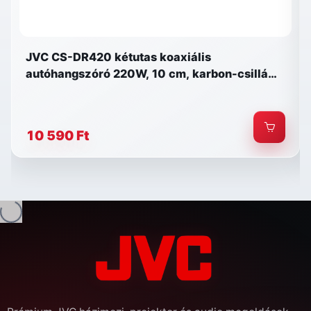
JVC CS-DR420 kétutas koaxiális
autóhangszóró 220W, 10 cm, karbon-csillám
membrán
10 590 Ft
és...