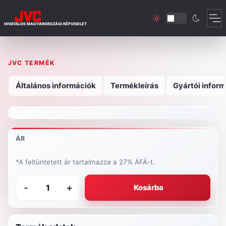
HIVATALOS MAGYARORSZÁGI KÉPVISELET
JVC TERMÉK
Általános információk
Termékleírás
Gyártói inform
ÁR
*A feltüntetett ár tartalmazza a 27% ÁFÁ-t.
-
+
Kosárba