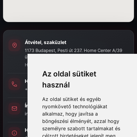
Átvétel, szaküzlet
1173 Budapest, Pesti út 237. Home Center A/39
üzlet
H-P: 8:00 - 16:30
Az oldal sütiket
Hívj minket
használ
+36 (20) 989-7969
Az oldal sütiket és egyéb
Írj nekünk
nyomkövető technológiákat
alkalmaz, hogy javítsa a
info@hifi-station.hu
böngészési élményét, azzal hogy
személyre szabott tartalmakat és
Hifi Station Kft.
célzott hirdetéseket jelenít meg,