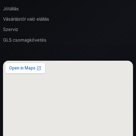
Jótállás
Vásárlástól való elállás
Szerviz
GLS csomagkövetés