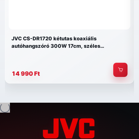
JVC CS-DR1720 kétutas koaxiális
autóhangszóró 300W 17cm, széles
kompatibilitás
14 990 Ft
tés...