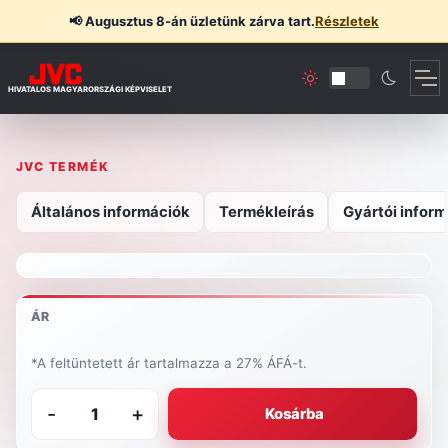
📢
Augusztus 8-án üzletünk zárva tart.
Részletek
HIVATALOS MAGYARORSZÁGI KÉPVISELET
JVC TERMÉK
Általános információk
Termékleírás
Gyártói inform
ÁR
*A feltüntetett ár tartalmazza a 27% ÁFÁ-t.
-
+
Kosárba