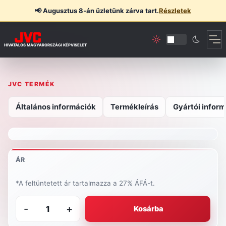
📢
Augusztus 8-án üzletünk zárva tart.
Részletek
HIVATALOS MAGYARORSZÁGI KÉPVISELET
JVC TERMÉK
Általános információk
Termékleírás
Gyártói inform
ÁR
*A feltüntetett ár tartalmazza a 27% ÁFÁ-t.
-
+
Kosárba