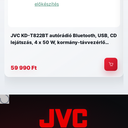
JVC KD-T822BT autórádió Bluetooth, USB, CD
lejátszás, 4 x 50 W, kormány-távvezérlő
előkészítés
59 990 Ft
és...