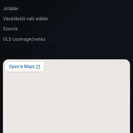
Jótállás
Vásárlástól való elállás
Szerviz
GLS csomagkövetés