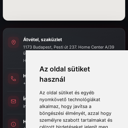
Átvétel, szaküzlet
1173 Budapest, Pesti út 237. Home Center A/39
üzlet
H-P: 8:00 - 16:30
Az oldal sütiket
Hívj minket
használ
+36 (20) 989-7969
Az oldal sütiket és egyéb
Írj nekünk
nyomkövető technológiákat
alkalmaz, hogy javítsa a
info@hifi-station.hu
böngészési élményét, azzal hogy
személyre szabott tartalmakat és
Hifi Station Kft.
célzott hirdetéseket jelenít meg,