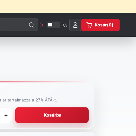
esése
Kosár(
0
)
tt ár tartalmazza a 27% ÁFÁ-t.
+
Kosárba