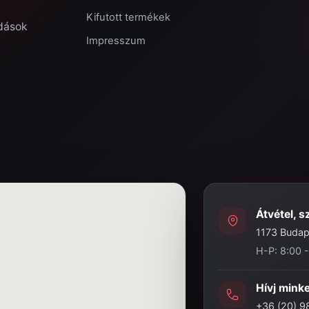
Kifutott termékek
ldások
Impresszum
Átvétel, s
1173 Budape
H-P: 8:00 
Hívj mink
+36 (20) 