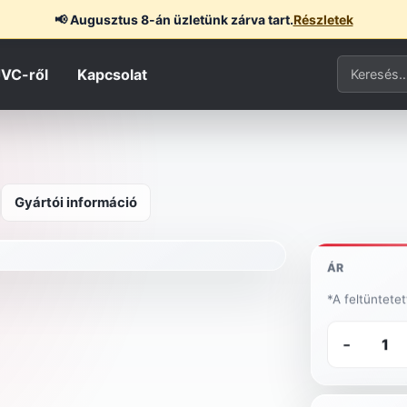
📢
Augusztus 8-án üzletünk zárva tart.
Részletek
Termék ker
JVC-ről
Kapcsolat
Gyártói információ
ÁR
*A feltüntete
-