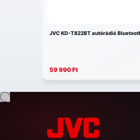
JVC KD-T822BT autórádió Bluetooth
59 990 Ft
Betöltés...