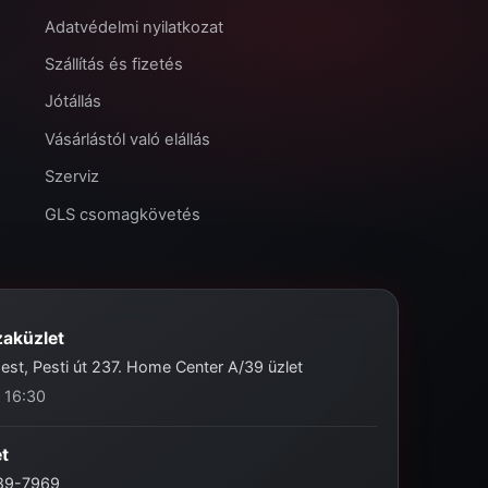
Adatvédelmi nyilatkozat
Szállítás és fizetés
Jótállás
Vásárlástól való elállás
Szerviz
GLS csomagkövetés
zaküzlet
st, Pesti út 237. Home Center A/39 üzlet
- 16:30
et
989-7969