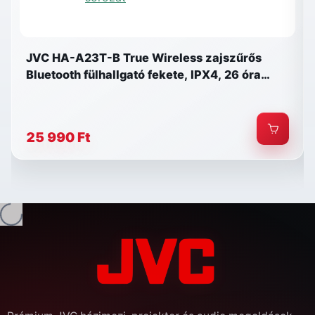
JVC HA-A23T-B True Wireless zajszűrős
Bluetooth fülhallgató fekete, IPX4, 26 óra
üzemidő, JVC Gumy sorozat
25 990 Ft
tés...