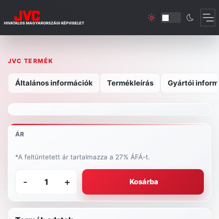
HIVATALOS MAGYARORSZÁGI KÉPVISELET
JVC TERMÉK
Általános információk
Termékleírás
Gyártói inform
ÁR
*A feltüntetett ár tartalmazza a 27% ÁFÁ-t.
-
+
Kosárba