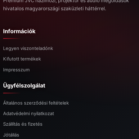
Prémium JVC házimozi, projektor és audio megoldások
hivatalos magyarországi szaküzleti háttérrel.
Információk
Legyen viszonteladónk
Kifutott termékek
Impresszum
Ügyfélszolgálat
Általános szerződési feltételek
Adatvédelmi nyilatkozat
Szállítás és fizetés
Jótállás