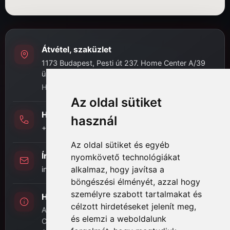
Átvétel, szaküzlet
1173 Budapest, Pesti út 237. Home Center A/39
üzlet
H-P: 8:00 - 16:30
Az oldal sütiket
Hívj minket
használ
+36 (20) 989-7969
Az oldal sütiket és egyéb
Írj nekünk
nyomkövető technológiákat
alkalmaz, hogy javítsa a
info@hifi-station.hu
böngészési élményét, azzal hogy
személyre szabott tartalmakat és
Hifi Station Kft.
célzott hirdetéseket jelenít meg,
Adószám: 13828222-2-42
és elemzi a weboldalunk
Cégjegyzékszám: 01-09-875386