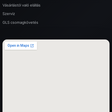
Vásárlástól való elállás
Szerviz
GLS csomagkövetés