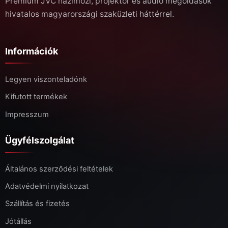
Prémium JVC házimozi, projektor és audio megoldások
hivatalos magyarországi szaküzleti háttérrel.
Információk
Legyen viszonteladónk
Kifutott termékek
Impresszum
Ügyfélszolgálat
Általános szerződési feltételek
Adatvédelmi nyilatkozat
Szállítás és fizetés
Jótállás