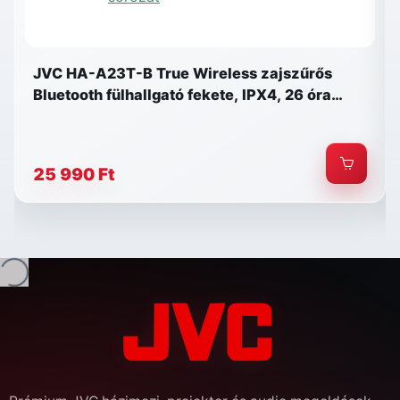
JVC HA-A23T-B True Wireless zajszűrős
Bluetooth fülhallgató fekete, IPX4, 26 óra
üzemidő, JVC Gumy sorozat
25 990 Ft
etöltés...