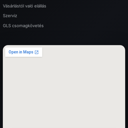
Vásárlástól való elállás
Szerviz
GLS csomagkövetés