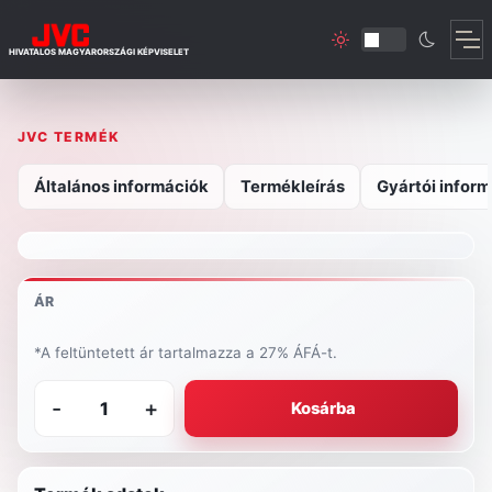
HIVATALOS MAGYARORSZÁGI KÉPVISELET
JVC TERMÉK
Általános információk
Termékleírás
Gyártói inform
ÁR
*A feltüntetett ár tartalmazza a 27% ÁFÁ-t.
-
+
Kosárba