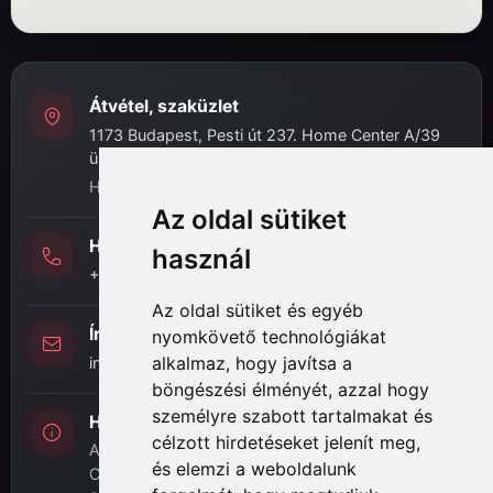
Átvétel, szaküzlet
1173 Budapest, Pesti út 237. Home Center A/39
üzlet
H-P: 8:00 - 16:30
Az oldal sütiket
Hívj minket
használ
+36 (20) 989-7969
Az oldal sütiket és egyéb
Írj nekünk
nyomkövető technológiákat
alkalmaz, hogy javítsa a
info@hifi-station.hu
böngészési élményét, azzal hogy
személyre szabott tartalmakat és
Hifi Station Kft.
célzott hirdetéseket jelenít meg,
Adószám: 13828222-2-42
és elemzi a weboldalunk
Cégjegyzékszám: 01-09-875386