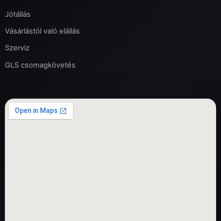
Jótállás
Vásárlástól való elállás
Szerviz
GLS csomagkövetés