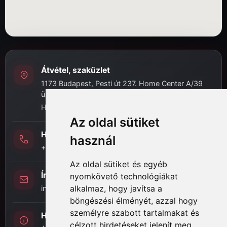
Átvétel, szaküzlet
1173 Budapest, Pesti út 237. Home Center A/39
üzlet
H-P: 8:00 - 16:30
Az oldal sütiket
Hívj minket
használ
+36 (20) 989-7969
Az oldal sütiket és egyéb
Írj nekünk
nyomkövető technológiákat
alkalmaz, hogy javítsa a
info@hifi-station.hu
böngészési élményét, azzal hogy
személyre szabott tartalmakat és
Hifi Station Kft.
célzott hirdetéseket jelenít meg,