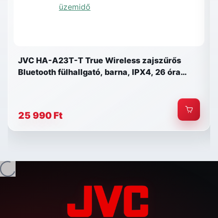
JVC HA-A23T-T True Wireless zajszűrős
Bluetooth fülhallgató, barna, IPX4, 26 óra
üzemidő
25 990 Ft
etöltés...