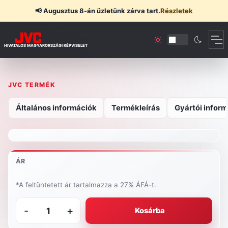
📢
Augusztus 8-án üzletünk zárva tart.
Részletek
HIVATALOS MAGYARORSZÁGI KÉPVISELET
JVC TERMÉK
Általános információk
Termékleírás
Gyártói inform
ÁR
*A feltüntetett ár tartalmazza a 27% ÁFÁ-t.
-
+
Kosárba