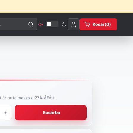
esése
Kosár(
0
)
tt ár tartalmazza a 27% ÁFÁ-t.
+
Kosárba