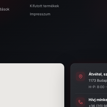
Kifutott termékek
ldások
Impresszum
Átvétel, s
1173 Budape
H-P: 8:00 
Hívj mink
+36 (20) 