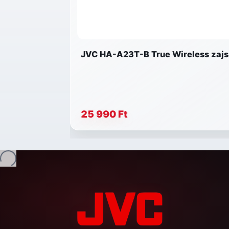
JVC HA-A23T-B True Wireless zajsz
25 990 Ft
Betöltés...