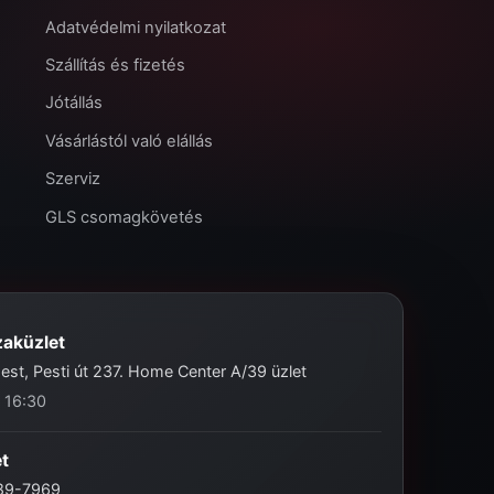
Adatvédelmi nyilatkozat
Szállítás és fizetés
Jótállás
Vásárlástól való elállás
Szerviz
GLS csomagkövetés
zaküzlet
st, Pesti út 237. Home Center A/39 üzlet
- 16:30
et
989-7969