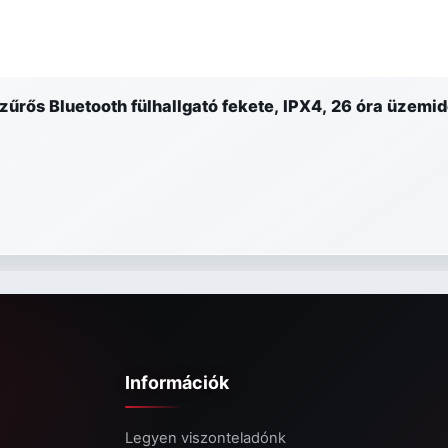
űrős Bluetooth fülhallgató fekete, IPX4, 26 óra üzemi
Információk
Legyen viszonteladónk