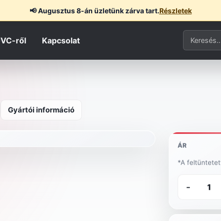
📢
Augusztus 8-án üzletünk zárva tart.
Részletek
Termék ker
JVC-ről
Kapcsolat
Gyártói információ
ÁR
*A feltüntete
-