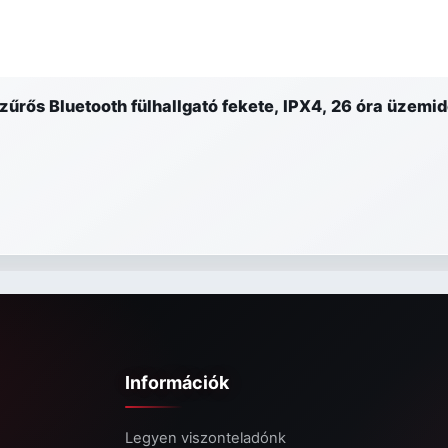
űrős Bluetooth fülhallgató fekete, IPX4, 26 óra üzemi
Információk
Legyen viszonteladónk