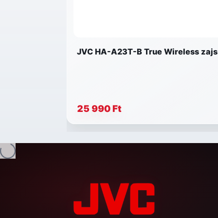
JVC HA-A23T-B True Wireless zajsz
25 990 Ft
ltés...