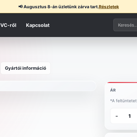
📢
Augusztus 8-án üzletünk zárva tart.
Részletek
Termék ker
JVC-ről
Kapcsolat
Gyártói információ
ÁR
*A feltüntete
-