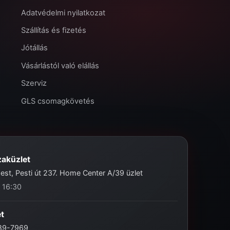
Adatvédelmi nyilatkozat
Szállítás és fizetés
Jótállás
Vásárlástól való elállás
Szerviz
GLS csomagkövetés
zaküzlet
st, Pesti út 237. Home Center A/39 üzlet
- 16:30
et
989-7969