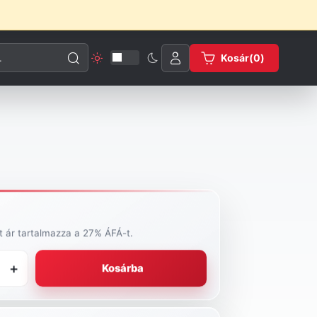
esése
Kosár(
0
)
tt ár tartalmazza a 27% ÁFÁ-t.
+
Kosárba