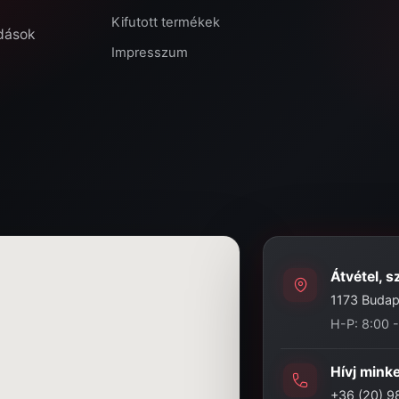
Kifutott termékek
ldások
Impresszum
Átvétel, s
1173 Budape
H-P: 8:00 
Hívj mink
+36 (20) 