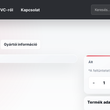
Termék ker
JVC-ről
Kapcsolat
Gyártói információ
ÁR
*A feltüntete
-
Termék ada