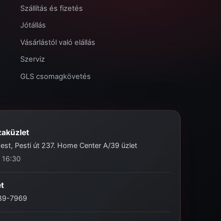
Szállítás és fizetés
Jótállás
Vásárlástól való elállás
Szerviz
GLS csomagkövetés
zaküzlet
st, Pesti út 237. Home Center A/39 üzlet
- 16:30
et
989-7969