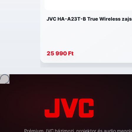
JVC HA-A23T-B True Wireless zajsz
25 990 Ft
Betöltés...
Prémium JVC házimozi, projektor és audio mego