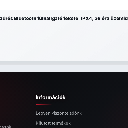
űrős Bluetooth fülhallgató fekete, IPX4, 26 óra üzemi
Információk
Legyen viszonteladónk
Kifutott termékek
ldások