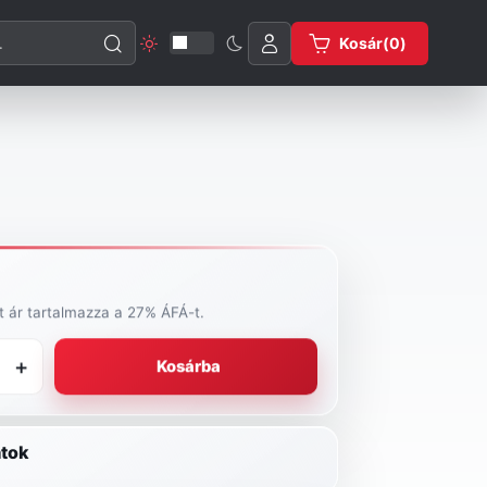
esése
Kosár(
0
)
tt ár tartalmazza a 27% ÁFÁ-t.
+
Kosárba
tok