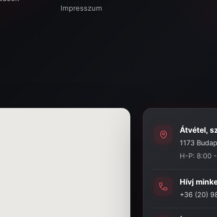
Impresszum
Átvétel, s
1173 Budape
H-P: 8:00 
Hívj mink
+36 (20) 