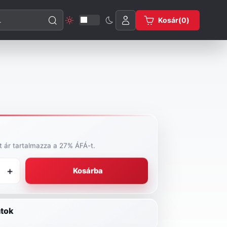
esése
Kosár(
0
)
tt ár tartalmazza a 27% ÁFÁ-t.
+
Kosárba
tok