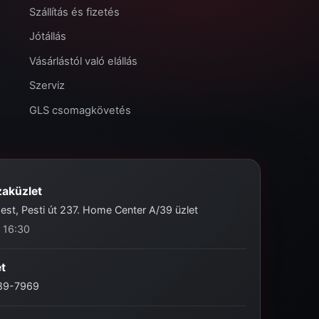
Szállítás és fizetés
Jótállás
Vásárlástól való elállás
Szerviz
GLS csomagkövetés
zaküzlet
st, Pesti út 237. Home Center A/39 üzlet
- 16:30
et
989-7969