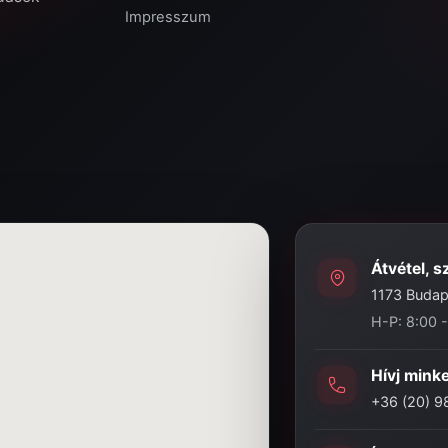
Impresszum
Átvétel, s
1173 Budape
H-P: 8:00 
Hívj mink
+36 (20) 