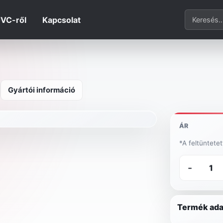
Termék ker
JVC-ről
Kapcsolat
Gyártói információ
ÁR
*A feltüntete
-
Termék ada