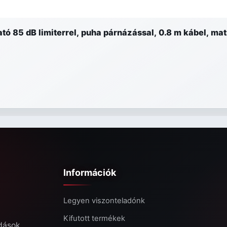
 85 dB limiterrel, puha párnázással, 0.8 m kábel, matr
Információk
Legyen viszonteladónk
Kifutott termékek
ldások