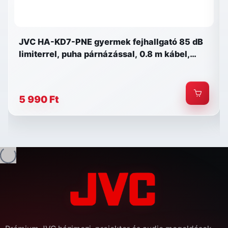
JVC HA-KD7-PNE gyermek fejhallgató 85 dB
limiterrel, puha párnázással, 0.8 m kábel,
matricaszett, rózsaszín-lila
5 990 Ft
és...