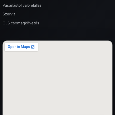
Vásárlástól való elállás
Szerviz
GLS csomagkövetés