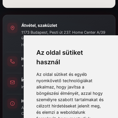
Átvétel, szaküzlet
1173 Budapest, Pesti út 237. Home Center A/39
üzlet
H-P: 8:00 - 16:30
Az oldal sütiket
Hívj minket
használ
+36 (20) 989-7969
Az oldal sütiket és egyéb
Írj nekünk
nyomkövető technológiákat
alkalmaz, hogy javítsa a
info@hifi-station.hu
böngészési élményét, azzal hogy
személyre szabott tartalmakat és
Hifi Station Kft.
célzott hirdetéseket jelenít meg,
Adószám: 13828222-2-42
és elemzi a weboldalunk
Cégjegyzékszám: 01-09-875386