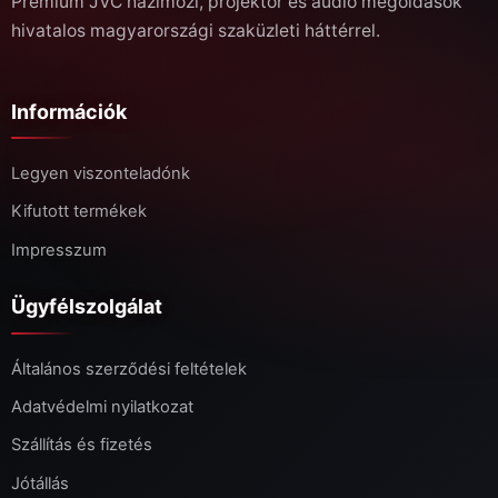
Prémium JVC házimozi, projektor és audio megoldások
hivatalos magyarországi szaküzleti háttérrel.
Információk
Legyen viszonteladónk
Kifutott termékek
Impresszum
Ügyfélszolgálat
Általános szerződési feltételek
Adatvédelmi nyilatkozat
Szállítás és fizetés
Jótállás