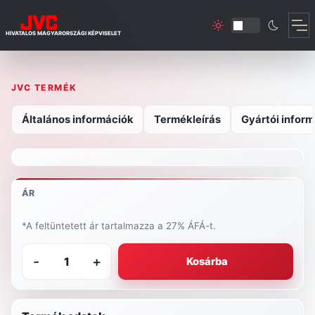
HIVATALOS MAGYARORSZÁGI KÉPVISELET
JVC TERMÉK
Általános információk
Termékleírás
Gyártói inform
ÁR
*A feltüntetett ár tartalmazza a 27% ÁFÁ-t.
-
+
Kosárba