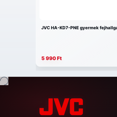
JVC HA-KD7-PNE gyermek fejhallgató
5 990 Ft
Betöltés...