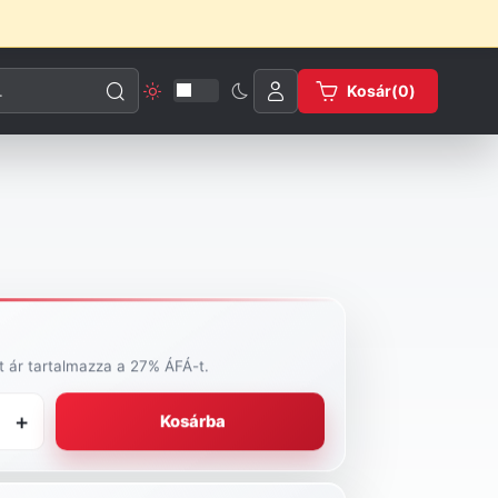
esése
Kosár(
0
)
tt ár tartalmazza a 27% ÁFÁ-t.
+
Kosárba