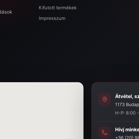
Kifutott termékek
ldások
Impresszum
Átvétel, s
1173 Budape
H-P: 8:00 
Hívj mink
+36 (20) 