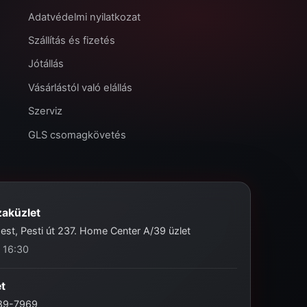
Adatvédelmi nyilatkozat
Szállítás és fizetés
Jótállás
Vásárlástól való elállás
Szerviz
GLS csomagkövetés
zaküzlet
st, Pesti út 237. Home Center A/39 üzlet
- 16:30
et
989-7969