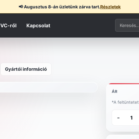
📢
Augusztus 8-án üzletünk zárva tart.
Részletek
Termék ker
JVC-ről
Kapcsolat
Gyártói információ
ÁR
*A feltüntete
-