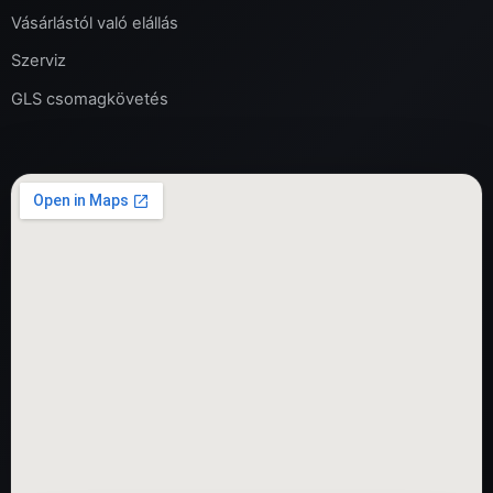
Vásárlástól való elállás
Szerviz
GLS csomagkövetés