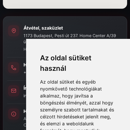
Átvétel, szaküzlet
1173 Budapest, Pesti út 237. Home Center A/39
üzlet
H-P: 8:00 - 16:30
Az oldal sütiket
Hívj minket
használ
+36 (20) 989-7969
Az oldal sütiket és egyéb
Írj nekünk
nyomkövető technológiákat
alkalmaz, hogy javítsa a
info@hifi-station.hu
böngészési élményét, azzal hogy
személyre szabott tartalmakat és
Hifi Station Kft.
célzott hirdetéseket jelenít meg,
Adószám: 13828222-2-42
és elemzi a weboldalunk
Cégjegyzékszám: 01-09-875386