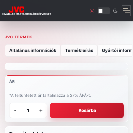
HIVATALOS MAGYARORSZÁGI KÉPVISELET
JVC TERMÉK
Általános információk
Termékleírás
Gyártói inform
ÁR
*A feltüntetett ár tartalmazza a 27% ÁFÁ-t.
-
+
Kosárba