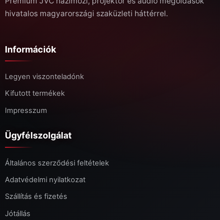
Prémium JVC házimozi, projektor és audio megoldások
hivatalos magyarországi szaküzleti háttérrel.
Információk
Legyen viszonteladónk
Kifutott termékek
Impresszum
Ügyfélszolgálat
Általános szerződési feltételek
Adatvédelmi nyilatkozat
Szállítás és fizetés
Jótállás