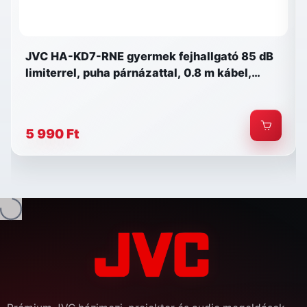
JVC HA-KD7-RNE gyermek fejhallgató 85 dB
limiterrel, puha párnázattal, 0.8 m kábel,
matrica szett, piros/kék
5 990 Ft
és...