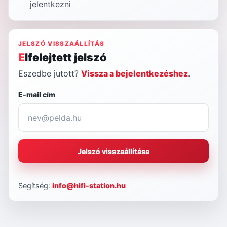
jelentkezni
JELSZÓ VISSZAÁLLÍTÁS
Elfelejtett jelszó
Eszedbe jutott?
Vissza a bejelentkezéshez
.
E-mail cím
Jelszó visszaállítása
Segítség:
info@hifi-station.hu